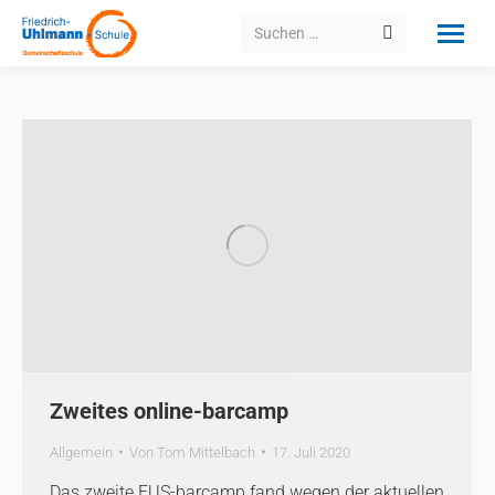
Search:
Zweites online-barcamp
Allgemein
Von
Tom Mittelbach
17. Juli 2020
Das zweite FUS-barcamp fand wegen der aktuellen