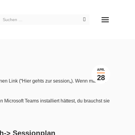
Search:
APR.
28
nen Link (“Hier gehts zur session„). Wenn man auf
icrosoft Teams installiert hättest, du brauchst sie
ch->
Sessionplan